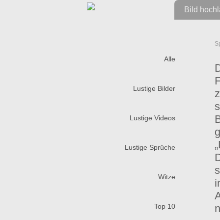
Bild hoch
S
Alle
D
F
Lustige Bilder
z
s
B
Lustige Videos
g
„
Lustige Sprüche
D
s
Witze
i
A
Top 10
n