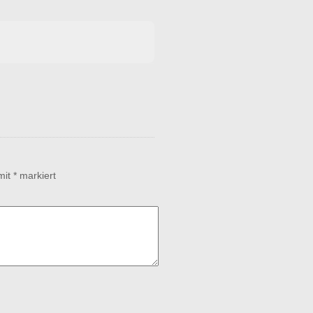
 mit
*
markiert