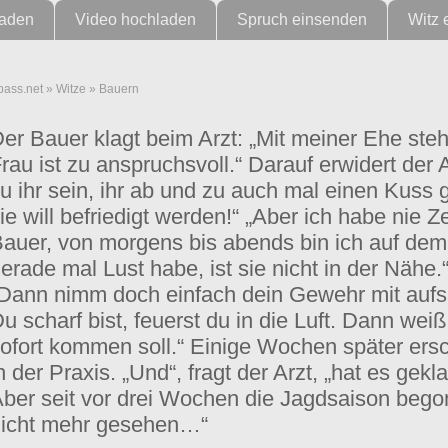
laden
Video hochladen
Spruch einsenden
Witz 
pass.net
»
Witze
»
Bauern
er Bauer klagt beim Arzt: „Mit meiner Ehe steh
rau ist zu anspruchsvoll.“ Darauf erwidert der A
u ihr sein, ihr ab und zu auch mal einen Kuss
ie will befriedigt werden!“ „Aber ich habe nie Z
auer, von morgens bis abends bin ich auf dem
erade mal Lust habe, ist sie nicht in der Nähe.“
Dann nimm doch einfach dein Gewehr mit auf
u scharf bist, feuerst du in die Luft. Dann wei
ofort kommen soll.“ Einige Wochen später ers
n der Praxis. „Und“, fragt der Arzt, „hat es gek
ber seit vor drei Wochen die Jagdsaison begon
icht mehr gesehen…“