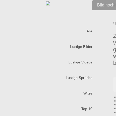
Bild hoch
S
Alle
Z
v
Lustige Bilder
g
w
b
Lustige Videos
Lustige Sprüche
Witze
Top 10