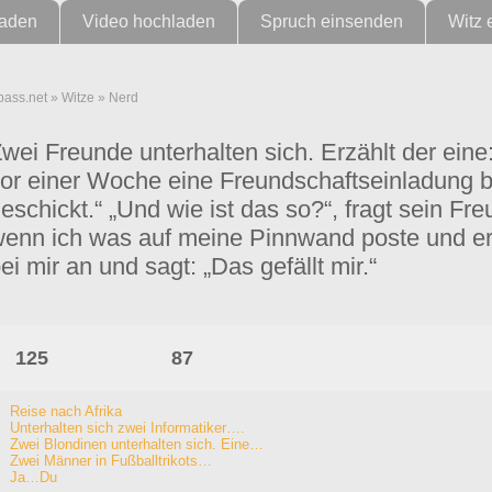
laden
Video hochladen
Spruch einsenden
Witz 
pass.net
»
Witze
»
Nerd
wei Freunde unterhalten sich. Erzählt der eine:
or einer Woche eine Freundschaftseinladung 
eschickt.“ „Und wie ist das so?“, fragt sein Fr
enn ich was auf meine Pinnwand poste und er fi
ei mir an und sagt: „Das gefällt mir.“
125
87
Reise nach Afrika
Unterhalten sich zwei Informatiker….
Zwei Blondinen unterhalten sich. Eine…
Zwei Männer in Fußballtrikots…
Ja…Du